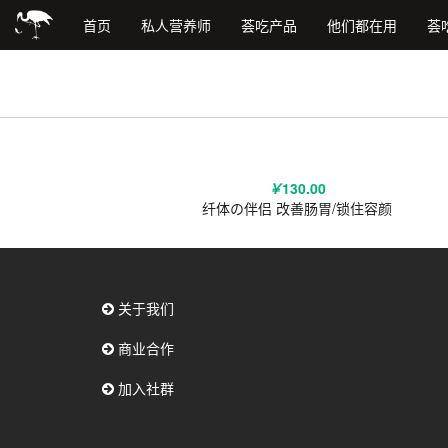
首页
私人营养师
荟吃产品
他们都在用
荟
￥
130.00
纤体の伴侣 改善肠胃/锁住容颜
关于我们
商业合作
加入社群